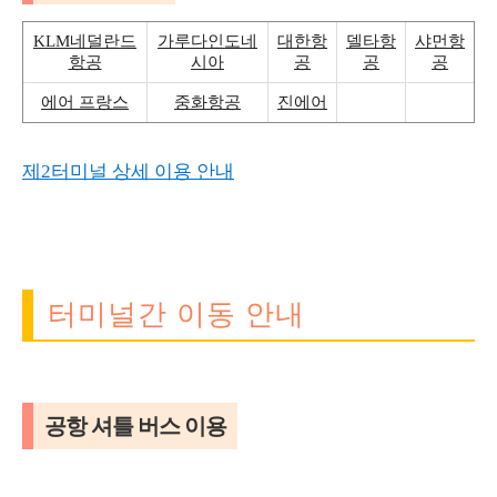
KLM네덜란드
가루다인도네
대한항
델타항
샤먼항
항공
시아
공
공
공
에어 프랑스
중화항공
진에어
제2터미널 상세 이용 안내
터미널간 이동 안내
공항 셔틀 버스 이용