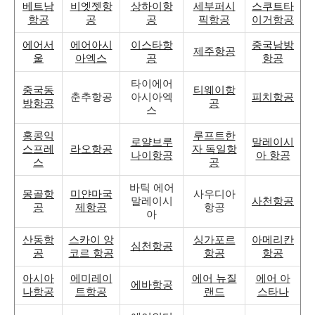
베트남
비엣젯항
상하이항
세부퍼시
스쿠트타
항공
공
공
픽항공
이거항공
에어서
에어아시
이스타항
중국남방
제주항공
울
아엑스
공
항공
타이에어
중국동
티웨이항
춘추항공
아시아엑
피치항공
방항공
공
스
홍콩익
루프트한
로얄브루
말레이시
스프레
라오항공
자 독일항
나이항공
아 항공
스
공
바틱 에어
몽골항
미얀마국
사우디아
말레이시
사천항공
공
제항공
항공
아
산동항
스카이 앙
싱가포르
아메리칸
심천항공
공
코르 항공
항공
항공
아시아
에미레이
에어 뉴질
에어 아
에바항공
나항공
트항공
랜드
스타나