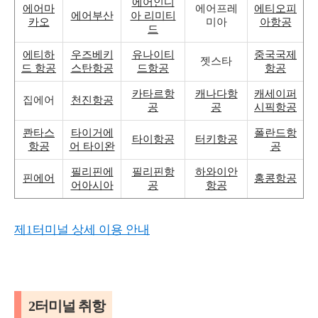
에어인디
에어마
에어프레
에티오피
에어부산
아 리미티
카오
미아
아항공
드
에티하
우즈베키
유나이티
중국국제
젯스타
드 항공
스탄항공
드항공
항공
카타르항
캐나다항
캐세이퍼
집에어
천진항공
공
공
시픽항공
콴타스
타이거에
폴란드항
타이항공
터키항공
항공
어 타이완
공
필리핀에
필리핀항
하와이안
핀에어
홍콩항공
어아시아
공
항공
제1터미널 상세 이용 안내
2터미널 취항