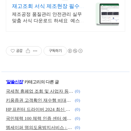
재고조회 서식 제조현장 필수
문서
제조공정 품질관리 안전관리 실무
맞춤 서식 다운로드 하세요. 예스
폼 에디터로 자동작성! 모바일에서
도 가능
공감
구독하기
'
알쓸신잡
' 카테고리의 다른 글
국세청 휴폐업 조회 및 사업자 등록 번호 찾기 손쉽고 빠르게
(0)
키움증권 고객확인 재수행 비대면 본인인증 손쉽고 빠르게
(0)
HP 프린터 드라이버 2024 최신 설치 방법 완벽 정리
(0)
국민체력 100 체력 인증 센터 예약하고 상품권 받는 꿀팁
(0)
엠세이퍼 명의도용방지서비스 : 개인정보 손쉽고 완벽하게 보호해요.
(0)