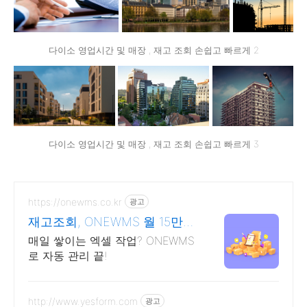
다이소 영업시간 및 매장 , 재고 조회 손쉽고 빠르게 2
다이소 영업시간 및 매장 , 재고 조회 손쉽고 빠르게 3
https://onewms.co.kr
광고
재고조회, ONEWMS 월 15만원
이상 아끼세요!
매일 쌓이는 엑셀 작업? ONEWMS
로 자동 관리 끝!
http://www.yesform.com
광고