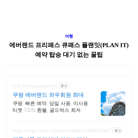
여행
에버랜드 프리패스 큐패스 플랜잇(PLAN IT)
예약 탑승 대기 없는 꿀팁
http://m.coupang.com
광고
쿠팡 에버랜드 와우회원 최대
87% 할인
쿠팡, 빠른 예약, 당일 사용, 미사용
티켓 100% 환불, 골드박스 최저가
보장 신규 와우회원 최대 2만3천
원 쿠폰팩+5% 추가적립 혜택! 여
행도 이제 쿠팡에서!
https://map.naver.com/p/entry/place/1849336457
광고