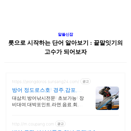
알쓸신잡
릇으로 시작하는 단어 알아보기 : 끝말잇기의
고수가 되어보자
https://jeongdoros.sunsang24.com/
광고
방어 정도로스호! 경주,감포,대
삼치 방어 넘버
대삼치,방어낚시전문! 초보가능! 장
비대여,대박포인트,라면,음료,회,얼
음 무한제공!
http://m.coupang.com
광고