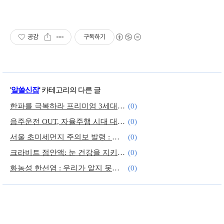
공감
구독하기
'
알쓸신잡
' 카테고리의 다른 글
한파를 극복하라 프리미엄 3세대 난방 매트 : 탄소매트 (카본매트)
(0)
음주운전 OUT, 자율주행 시대 대비 24년 변화 되는 교통 법규
(0)
서울 초미세먼지 주의보 발령 : 호흡기 질환 예방을 위해 해야 할 일
(0)
크라비트 점안액: 눈 건강을 지키는 지혜
(0)
화농성 한선염 : 우리가 알지 못하는 희귀 질환
(0)
2024년 전기기사 시험 일정 안내.
(0)
유레아플라즈마 유레아라이티쿰 무엇인가요?
(0)
24년 정책 변화 : 나에게 도움 되는 지원 정책 알아보기 (2)
(0)